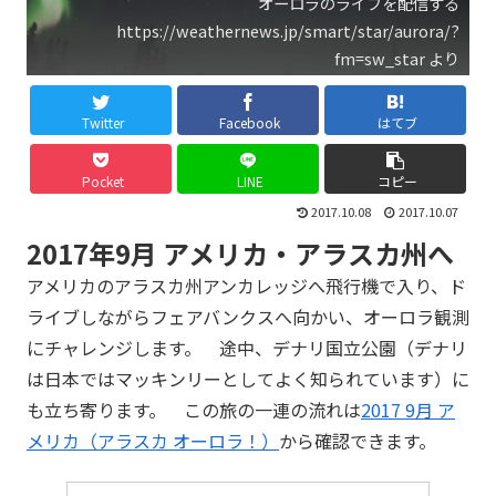
オーロラのライブを配信する
https://weathernews.jp/smart/star/aurora/?
fm=sw_star より
Twitter
Facebook
はてブ
Pocket
LINE
コピー
2017.10.08
2017.10.07
2017年9月 アメリカ・アラスカ州へ
アメリカのアラスカ州アンカレッジへ飛行機で入り、ド
ライブしながらフェアバンクスへ向かい、オーロラ観測
にチャレンジします。 途中、デナリ国立公園（デナリ
は日本ではマッキンリーとしてよく知られています）に
も立ち寄ります。 この旅の一連の流れは
2017 9月 ア
メリカ（アラスカ オーロラ！）
から確認できます。