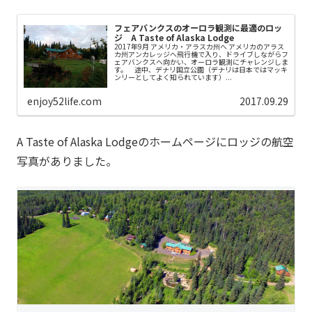
フェアバンクスのオーロラ観測に最適のロッ
ジ A Taste of Alaska Lodge
2017年9月 アメリカ・アラスカ州へ アメリカのアラス
カ州アンカレッジへ飛行機で入り、ドライブしながらフ
ェアバンクスへ向かい、オーロラ観測にチャレンジしま
す。 途中、デナリ国立公園（デナリは日本ではマッキ
ンリーとしてよく知られています）...
enjoy52life.com
2017.09.29
A Taste of Alaska Lodgeのホームページにロッジの航空
写真がありました。