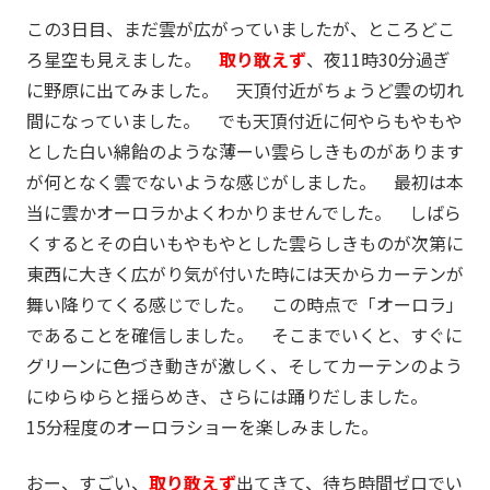
この3日目、まだ雲が広がっていましたが、ところどこ
ろ星空も見えました。
取り敢えず
、夜11時30分過ぎ
に野原に出てみました。 天頂付近がちょうど雲の切れ
間になっていました。 でも天頂付近に何やらもやもや
とした白い綿飴のような薄ーい雲らしきものがあります
が何となく雲でないような感じがしました。 最初は本
当に雲かオーロラかよくわかりませんでした。 しばら
くするとその白いもやもやとした雲らしきものが次第に
東西に大きく広がり気が付いた時には天からカーテンが
舞い降りてくる感じでした。 この時点で「オーロラ」
であることを確信しました。 そこまでいくと、すぐに
グリーンに色づき動きが激しく、そしてカーテンのよう
にゆらゆらと揺らめき、さらには踊りだしました。
15分程度のオーロラショーを楽しみました。
おー、すごい、
取り敢えず
出てきて、待ち時間ゼロでい