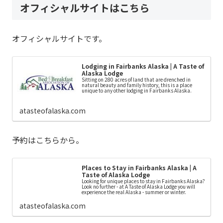
オフィシャルサイトはこちら
オフィシャルサイトです。
Lodging in Fairbanks Alaska | A Taste of
Alaska Lodge
Sitting on 280 acres of land that are drenched in
natural beauty and family history, this is a place
unique to any other lodging in Fairbanks Alaska.
atasteofalaska.com
予約はこちらから。
Places to Stay in Fairbanks Alaska | A
Taste of Alaska Lodge
Looking for unique places to stay in Fairbanks Alaska?
Look no further - at A Taste of Alaska Lodge you will
experience the real Alaska - summer or winter.
atasteofalaska.com