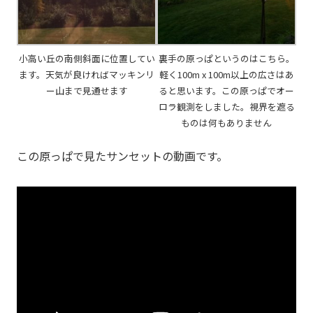
小高い丘の南側斜面に位置してい
裏手の原っぱというのはこちら。
ます。天気が良ければマッキンリ
軽く100m x 100m以上の広さはあ
ー山まで見通せます
ると思います。この原っぱでオー
ロラ観測をしました。視界を遮る
ものは何もありません
この原っぱで見たサンセットの動画です。