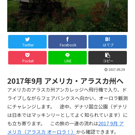
Twitter
Facebook
はてブ
Pocket
LINE
コピー
2017.09.29
2017年9月 アメリカ・アラスカ州へ
アメリカのアラスカ州アンカレッジへ飛行機で入り、ド
ライブしながらフェアバンクスへ向かい、オーロラ観測
にチャレンジします。 途中、デナリ国立公園（デナリ
は日本ではマッキンリーとしてよく知られています）に
も立ち寄ります。 この旅の一連の流れは
2017 9月 ア
メリカ（アラスカ オーロラ！）
から確認できます。