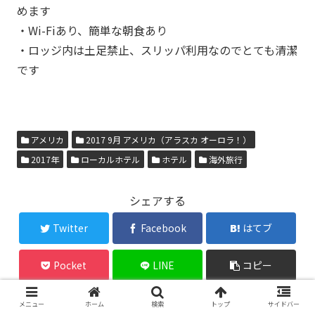
めます
・Wi-Fiあり、簡単な朝食あり
・ロッジ内は土足禁止、スリッパ利用なのでとても清潔
です
アメリカ
2017 9月 アメリカ（アラスカ オーロラ！）
2017年
ローカルホテル
ホテル
海外旅行
シェアする
Twitter
Facebook
はてブ
Pocket
LINE
コピー
メニュー
ホーム
検索
トップ
サイドバー
エイドリアンをフォローする