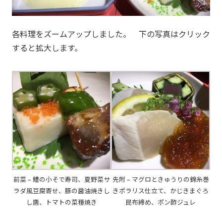
各料理をズームアップしました。 下の写真はクリック
すると拡大します。
前菜 – 鱧の小そで寿司、夏野菜サ
先附 – マグロときゅうりの錦糸巻
ラダ風豆腐寄せ、豚の醤油焼きし
きポラリス仕立て、かじきまぐろ
し唐、トマトの菜種焼き
昆布締め、ポン酢ジュレ