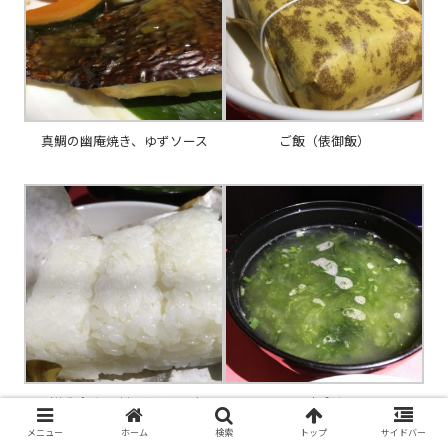
真鯛の幽庵焼き、ゆずソース
ご飯（俵御飯）
（俵御飯を開封したところ）
味噌汁
メニュー
ホーム
検索
トップ
サイドバー