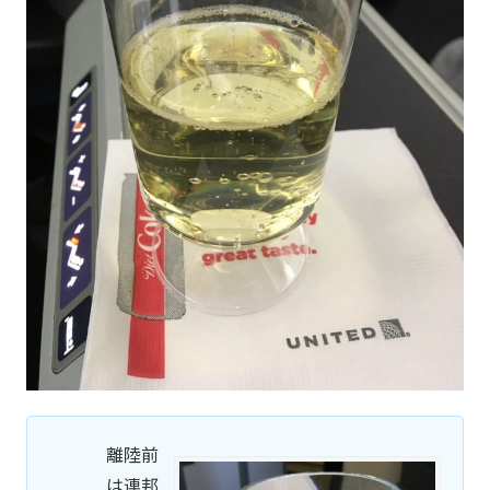
離陸前
は連邦