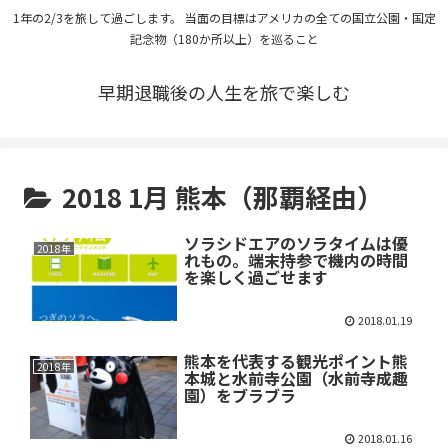
1年の2/3を旅して過ごします。 当面の目標はアメリカの全ての国立公園・国定
記念物（180か所以上）を巡ること
早期退職後の人生を旅で楽しむ
2018 1月 熊本（那覇経由）
ソラシドエアのソラタイムは優
2018年
れもの。端末持参で機内の時間
を楽しく過ごせます
2018.01.19
熊本を代表する観光ポイント熊
2018年
本城と水前寺公園（水前寺成趣
園）をブラブラ
2018.01.16