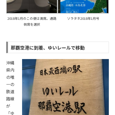
2018年1月のこの便は満席。通路
ソラタネ2018年1月号
側席を選択
那覇空港に到着、ゆいレールで移動
沖縄
県内
の唯
一の
鉄道
路線
が
「ゆ