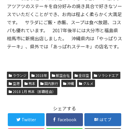
アツアツのステーキを自分好みの焼き具合で好きなソー
スでいただくことができ、お肉は程よく柔らかく大満足
です。 サラダにご飯・赤飯、スープは食べ放題、コス
パも優れています。 2017年後半には大分市と福島県
相馬市に新規出店しました。 沖縄県内は「やっぱりス
テーキ」、県外では「あっぱれステーキ」の店名です。
ラウンジ
2018年
航空会社
全日空
ソラシドエア
空港
熊本
国内旅行
沖縄
グルメ
2018 1月 熊本（那覇経由）
シェアする
Twitter
Facebook
はてブ