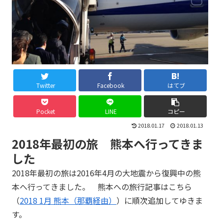
Twitter
Facebook
はてブ
Pocket
LINE
コピー
2018.01.17
2018.01.13
2018年最初の旅 熊本へ行ってきま
した
2018年最初の旅は2016年4月の大地震から復興中の熊
本へ行ってきました。 熊本への旅行記事はこちら
（
2018 1月 熊本（那覇経由）
）に順次追加してゆきま
す。