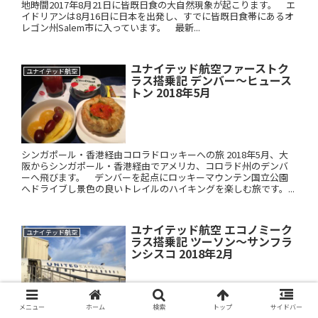
地時間2017年8月21日に皆既日食の大自然現象が起こります。 エ
イドリアンは8月16日に日本を出発し、すでに皆既日食帯にあるオ
レゴン州Salem市に入っています。 最新...
ユナイテッド航空ファーストク
ユナイテッド航空
ラス搭乗記 デンバー～ヒュース
トン 2018年5月
シンガポール・香港経由コロラドロッキーへの旅 2018年5月、大
阪からシンガポール・香港経由でアメリカ、コロラド州のデンバ
ーへ飛びます。 デンバーを起点にロッキーマウンテン国立公園
へドライブし景色の良いトレイルのハイキングを楽しむ旅です。...
ユナイテッド航空 エコノミーク
ユナイテッド航空
ラス搭乗記 ツーソン～サンフラ
ンシスコ 2018年2月
メニュー
ホーム
検索
トップ
サイドバー
2018年2度目のアメリカ個人旅行 年6回のアメリカへの個人旅行を