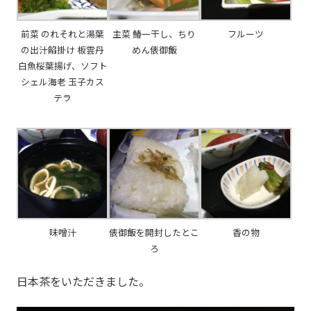
前菜 のれそれと湯葉
主菜 鰆一干し、ちり
フルーツ
の出汁餡掛け 板雲丹
めん俵御飯
白魚桜葉揚げ、ソフト
シェル海老 玉子カス
テラ
味噌汁
俵御飯を開封したとこ
香の物
ろ
日本茶をいただきました。