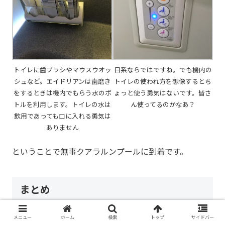
トイレに歯ブラシやマウスウオッ
日系ならではですね。でも機内の
シュなど。エイドリアンは歯磨き
トイレの使われ方を想像するとち
をするときは機内でもらう水のボ
ょっと使う勇気はないです。皆さ
トルを利用します。トイレの水は
ん使ってるのかなあ？
飲用であっても口に入れる勇気は
ありません
ということで無事クアラルンプールに到着です。
まとめ
今回の記事では、
メニュー
ホーム
検索
トップ
サイドバー