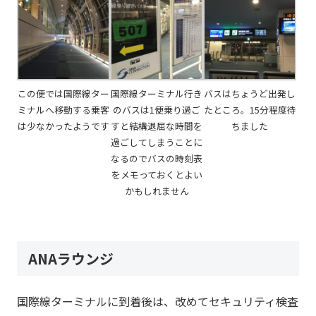
この便では国際線ター
国際線ターミナル行き
バスはちょうど出発し
ミナルへ移動する乗客
のバスは1便乗り過ご
たところ。15分程度待
は少なかったようです
すと結構退屈な時間を
ちました
過ごしてしまうことに
なるのでバスの時刻表
をメモっておくとよい
かもしれません
ANAラウンジ
国際線ターミナルに到着後は、改めてセキュリティ検査