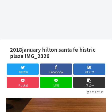
2018january hilton santa fe histric
plaza IMG_2326
Twitter
Facebook
はてブ
Pocket
LINE
コピー
2018.02.13