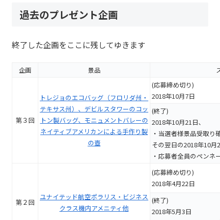
過去のプレゼント企画
終了した企画をここに残してゆきます
企画
景品
(応募締め切り)
2018年10月7日
トレジョのエコバッグ（フロリダ州・
テキサス州）、デビルスタワーのコッ
(終了)
第３回
トン製バッグ、モニュメントバレーの
2018年10月21日、
ネイティブアメリカンによる手作り製
・当選者様景品受取り
の壺
その翌日の2018年10月
・応募者全員のペンネ
(応募締め切り)
2018年4月22日
ユナイテッド航空ポラリス・ビジネス
(終了)
第２回
クラス機内アメニティ他
2018年5月3日